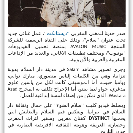
صدر حديثا للمغني المغربي
''ديستانكت
''، عمل غنائي جديد
تحت عنوان ''سلام'‘، وذلك على القناة الرسمية للشركة
المنتجة
AVALON MUSIC
بمنصة تحميل الفيديوهات
"يوتيوب"، ومختلف تطبيقات الاغاني، والعديد من الإذاعات
المغربية والعربية والأوروبية
..
وجرى تصوير مشاهد
Salam
في مدينة دار السلام بدولة
تنزانيا، وهي من الكلمات إلياس منصوري، مبارك نوالي،
وبامبا حبيب، أما الموسيقى كانت لكل من ياسين علوي
مدغري، جواو ليما بينتو، أما الإخراج تكلف به المخرج
Azad
Wastara
، الذي تمكن من إضفاء لمسة إبداعية للعمل.
ويسلط فيديو كليب ''سلام الضوء'' على جمال وثقافة دار
السلام في تنزانيا، ويعكس قيم السلام والتعايش التي
يحملها
DYSTINCT
كفنان مغربي وسفير لتراث المغرب
وحضارته العريقة وهويته الثقافية الافريقية الضاربة في
جذور التاريخ.