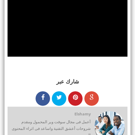
شارك عبر
Elshamy
أعمل فى مجال سوفت وير المحمول ومقدم
شروحات أعشق التقنية واساعد فى اثراء المحتوى