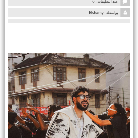
عدد التعليقات : 0
i
o
بواسطة : Elshamy
n