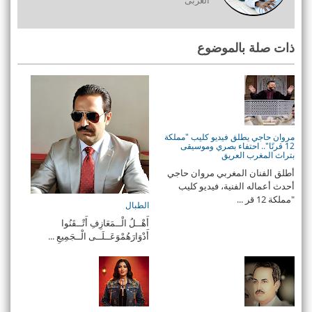
العربى
ذات صلة بالموضوع
مروان حاجي يطلق فيديو كليب "مملكة
12 قرنًا".. احتفاء بصري وموسيقى
بتراث المغرب العريق
أطلق الفنان المغربي مروان حاجي
أحدث أعماله الفنية، فيديو كليب
"مملكة 12 قر ...
الطبال
أَهْــلُ الْــمَعَازِفِ أَتْــقَنُوا
أَدْوَارَهُمْوَعَــلَــى الْــجَمِيعِ ...