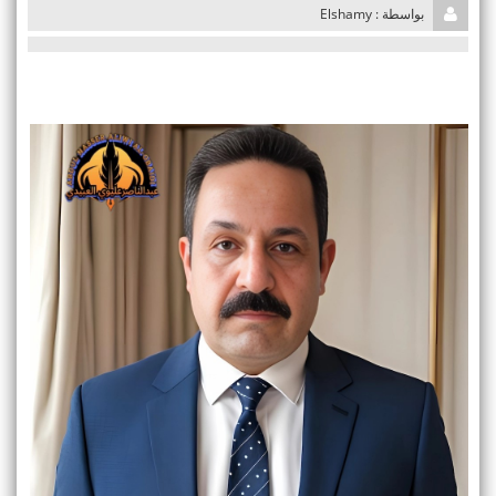
i
بواسطة : Elshamy
o
n