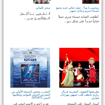
زوجيني يا يما".. عمل غنائي جديد يجمع
سحر كلماتي
حسناء جبري وعادل شهير
لَا تَــعْــجَبِي يَـــا أَجْــمَلَ
أطلقت الفنانة حسناء جبري عملاً
الــمَلِكَاتِمِــنْ سِــرِ ...
غنائياً جديداً على شكل ديو ...
بطريقتها العفوية.. المغربية فريال
المغرب يحتضن النسخة الأولى من
زياري تخطف قلب جمهور مهرجان
المعرض الدولي للموانئ ونظامها
موازين
البيئي SIPORTS
أسدل الستار على النسخة
تعزيزا لدوره الاستراتيجي في