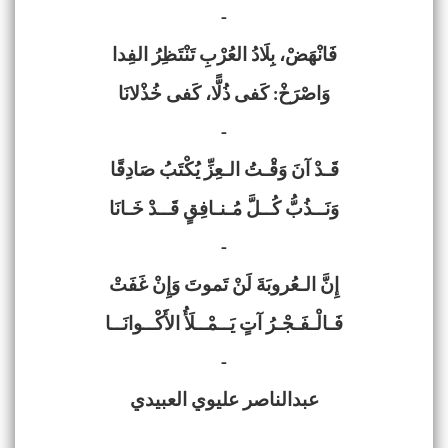
-
فَانْهَضْ، بِلَادُ العُرْبِ تَنْتَظِرُ الفِدا
وَاصْرَخْ: كَفى ذُلًّا، كَفى خُذْلانَا
-
قَـدْ آنَ وَقْـتُ الـعِزِّ يُكْتَبُ صَادِقًا
وَنَــذُبُّ كُــلَّ مُـنـافِقٍ قَــدْ خَـانَا
-
إِنَّ الـعُروبَةَ لَنْ تَموتَ وَإِنْ غَفَتْ
فَـالْـفَـجْـرُ آتٍ يَــمْــلَأُ الأَكْــوانَــا
-
عبدالناصر عليوي العبيدي