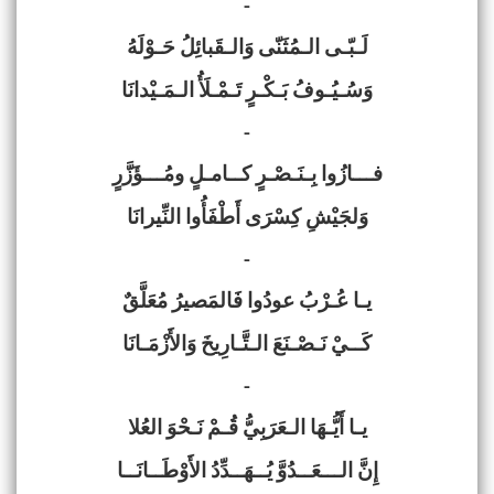
-
لَـبّـى الـمُثَنّى وَالـقَبائِلُ حَـوْلَهُ
وَسُـيُـوفُ بَـكْـرٍ تَـمْـلَأُ الـمَـيْدانَا
-
فـــازُوا بِـنَـصْـرٍ كــامـلٍ ومُـــؤَزَّرٍ
وَلجَيْشِ كِسْرَى أَطْفَأُوا النِّيرانَا
-
يـا عُـرْبُ عودُوا فَالمَصيرُ مُعَلَّقٌ
كَــيْ نَـصْـنَعَ الـتَّـارِيخَ وَالأَزْمَـانَا
-
يـا أَيُّـهَا الـعَرَبِيُّ قُـمْ نَـحْوَ العُلا
إِنَّ الـــعَــدُوَّ يُــهَــدِّدُ الأَوْطَــانَــا