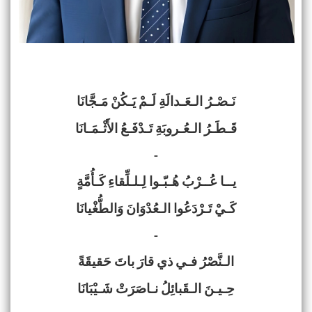
نَـصْـرُ الـعَـدالَةِ لَـمْ يَـكُنْ مَـجَّانَا
قَـطَـرُ الـعُـروبَةِ تَـدْفَـعُ الأَثْـمَـانَا
-
يــا عُــرْبُ هُـبّـوا لِـلـلِّقاءِ كَـأُمَّةٍ
كَـيْ تَـرْدَعُوا الـعُدْوَانَ وَالطُّغْيانَا
-
الـنَّصْرُ فـي ذي قارَ باتَ حَقيقَةً
حِـيـنَ الـقَبائِلُ نـاصَرَتْ شَـيْبَانَا