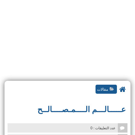
i
o
n
مقالات
عـــــالـــم الــــمـصــــالــح
عدد التعليقات : 0