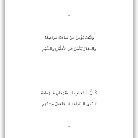
-
وَكَيْفَ يُؤْمَنُ مَنْ سَاءَتْ مَرَاضِعُهُ
وَالــغَدْرُ يَكْمُنُ في الأَطْبَاعِ والشِّيَمِ
-
كُــلُّ الــثَعَالِبِ لِــلسِّرْحَانِ مُــهْطِعَةٌ
تُــبْدِي الــنَّدَامَةَ عَــمَّا قِيلَ مِنْ تُهَمِ
-