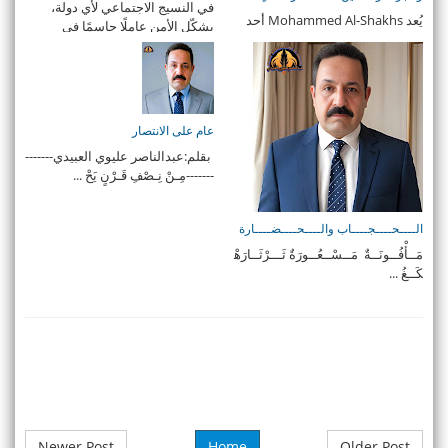
في النسيج الاجتماعي لأي دولة،
يُعد Mohammed Al-Shakhs أحد
يشكّل الأمن عاملًا حاسمًا في
المختصين البارزين في مجالات
الاستقرار والتن ...
الحوكمة وإدارة الم ...
عام على الانتصار
بقلم:عبدالناصر عليوي العبيدي-------
-------مِـنْ نِـصْفِ قَـرْنٍ يَحْ ...
الــــحــــجــــاب والــــحــــضــــارة
مَــأْفُــونَــةٌ مَــسْــعُــورَةٌ ثَـــرْثَــارَهْ
كَــغُ ...
Newer Post
Home
Older Post