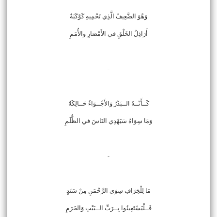
وَهْوَ الضَّعِيفُ الَّذِي تَحْمِيهِ كَوْكَبَةٌ
أَرَاذِلُ الخَلْقِ في الأَمْصَارِ والأُمَمِ
-
كَــأَنَّــهُ الــبَدْرُ وَالأَجْــوَاءُ حَــالِكَةٌ
وَمَا سِوَاهُ سَيَهْدِي النَاسَ في الظُّلَمِ
-
مَا لِلْخِرَافِ سِوَى الرَّحْمَنِ مِنْ سَنَدٍ
فَــلْيَسْتَعِينُوا بِــرَبِّ الــبَيْتِ وَالحَرَمِ