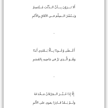
أَلا تَـــرَوْنَ بِـــأنَّ الــذِّئْبَ مُــبْتَسِمٌ
وَيَــنْشُرُ الــسِلْمَ فــي الآفَاقِ والأَكَمِ
-
أَعْــطَى وُعُــودًا بِــألَّا يَــعْتَدِي أَبَدًا
وَهْــوَ الَّــذِي بَرَّ في مَاضِيهِ بِالقَسَمِ
-
إِلّا إِذَا غَــبَّــرَ الــخِرْفَانُ مَــخْدَعَهُ
وَلَــمْ يَــعُدْ قَــادِرًا يقوى على الأَلَمِ