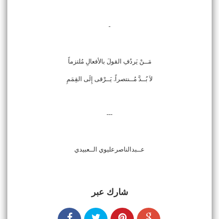
-
مَــنْ يَردُفِ القولَ بالأفعالِ مُلتزماً
لاَ بُــدَّ مُــنتصراً. يَــرْقى إِلَى القِمَمِ
---
عــبدالناصرعليوي الــعبيدي
شارك عبر