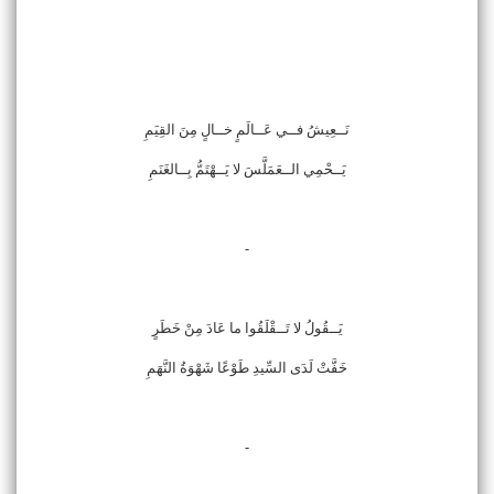
نَــعِيشُ فــي عَــالَمٍ خــالٍ مِنَ القِيَمِ
يَــحْمِي الــعَمَلَّسَ لا يَــهْتَمُّ بِــالغَنَمِ
-
يَــقُولُ لا تَــقْلَقُوا ما عَادَ مِنْ خَطَرٍ
خَفَّتْ لَدَى السِّيدِ طَوْعًا شَهْوَةُ النَّهَمِ
-