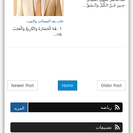
-حِـينَ جُـنَّ الـلَّيْلُ وَانْـشَقَّ ...
حلب بعد المصائب والنوب
1 - هُنَا الْحَضَارَةُ وَالتَّارِيخُ وَالْعَجَبُ
&n ...
Newer Post
Home
Older Post
رياضة
تصنيفات