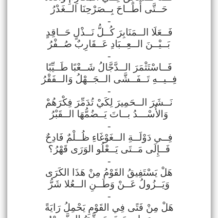
حَــتَّى أَطَــاحَ بِــصَرْحِنَا الــغَدْرُ
-
فَــعَلَا الــمَنَابِرَ كُــلُّ نَــذْلٍ حَــاقِدٍ
بَــيْــنَ الــعِــبَادِ عَــقَارِبٌ صُــفْرُ
-
فَــاسْتَثْمَرَ الــدَّجَّالُ شَــعْبًا طَــيِّبًا
فِــيــهِ تَــفَــشَّى الــجَــهْلُ وَالــفَقْرُ
-
نَــشَرَ الــحَمِيرَ لِكَيْ تُدَمِّرَ فِكْرَهُمْ
وَالأُسْـــدُ بــاتَ يَــضُمُّهَا الــقَبْرُ
-
فِــي دَوْلَــةِ الــغَوْغَاءِ ظُــلْمٌ فَادِحٌ
فَــإِلَى مَــتَى يَــعْلُو الوَرَى قَهْرُ؟
-
هَلْ يَسْتَفِيقُ القَوْمُ مِنْ هَذَا الكَرَى
وَيَــزُولُ عَــنْ وَطَــنِ الــعُلا شَرُّ
-
هَلْ مِنْ فَتًى فِي القَوْمِ يَحْمِلُ رَايَةً