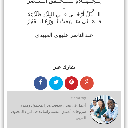
بِــجِــهَــادِهِ يَــتَــحَــقَّقُ الــنَّــصْرُ
-
الــلَّيْلُ أَرْخَــى فِــي البِلَادِ ظَلَامَهُ
فَــمَــتَى سَــيَبْعَثُ نُــورَهُ الــفَجْرُ
----
عبدالناصر عليوي العبيدي
شارك عبر
Elshamy
أعمل فى مجال سوفت وير المحمول ومقدم
شروحات أعشق التقنية واساعد فى اثراء المحتوى
العربى