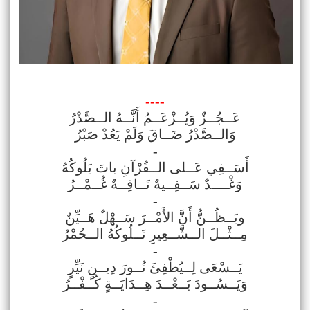
----
عَــجُــزٌ وَيُــزْعَــمُ أَنَّــهُ الــصَّدْرُ
وَالــصَّدْرُ ضَــاقَ وَلَمْ يَعُدْ صَبْرُ
-
أَسَــفِي عَــلى الــقُرْآنِ باتَ يَلُوكُهُ
وَغْــــدٌ سَــفِــيهٌ تَــافِــهٌ غُــمْــرُ
-
ويَــظُــنُّ أَنَّ الأَمْــرَ سَــهْلٌ هَــيِّنٌ
مِــثْــلَ الــشَّــعِيرِ تَــلُوكُهُ الــحُمْرُ
-
يَــسْعَى لِــيُطْفِئَ نُــورَ دِيــنٍ نَيِّرٍ
وَيَــسُــودَ بَــعْــدَ هِــدَايَــةٍ كُــفْــرُ
-