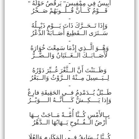
" آبِيسُ فِي مِمْفِيسَ" يَرقُصُ حَوْلَهُ
قَـــوْمٌ كَـــأَنَّ قُــلُــوبَهُمْ صَــخْرُ
-
وَإِذَا تَــحَــرَّكَ ذَاتَ يَـــوْمٍ ذَيْــلُهُ
سَــتَرَى الــقَطِيعَ أَصَــابَهُ الذُّعْرُ
-
وَهْــوَ الَّــذِي إِذْمَا سَمِعْتَ خُوَارَهُ
لَأَصَــابَــكَ الــغَــثَيَانُ وَالــضُّــرُّ
-
وَظَــنَنْتَ أَنَّ الــثَّغْرَ غُــيِّرَ دَوْرُهُ
لِــيَــسِيلَ مِــنْهُ الــرَّوْثُ وَالــبَعْرُ
-
طَــبْلٌ يُــدَمْدِمُ فــي الحَقِيقَةِ فارِغٌ
وَإِذا يَــــكِــشُّ كَــــأَنَّــهُ الــــوَبْــرُ
-
بِــالأَمْسِ كُــنَّا أُمَّــةً مَــاجَتْ بِــهَا
أَرْضُ الــفُــتُوحِ يَــهَابُهَا الــدَّهْرُ
-
كُــنَّا نُــسَابِقُ فِــي المَكَارِمِ وَالعُلَا