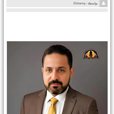
i
بواسطة : Elshamy
o
n