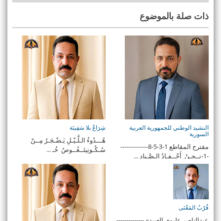
ذات صلة بالموضوع
النشيد الوطني للجمهورية العربية
شِرَاعٌ بلا سَفِينَة
السورية
هُـــدُوءُ الـلَّـيْـلِ يَـضْـجَـرُ مِــنْ
مقترح المقاطع 1-3-5-8--------------
سُـكُـونِيتَــغُــوصُ خُـ ...
-1-نــحـنُ أَحْــفـادُ الـصَّـناد ...
قُرْبُ المَعْنَى
عبدالناصر عليوي العبيدي--------------