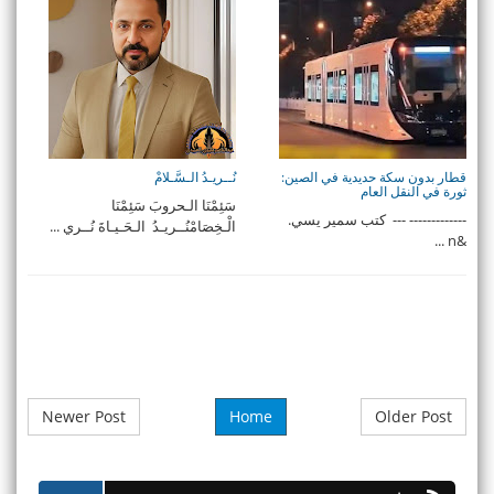
قطار بدون سكة حديدية في الصين:
نُــريـدُ الـسَّـلامْ
ثورة في النقل العام
سَئِمْنَا الـحروبَ سَئِمْنَا
------------- --- كتب سمير يسي.
الْـخِصَامْنُــريـدُ الـحَـيـاةَ نُــري ...
&n ...
Newer Post
Home
Older Post