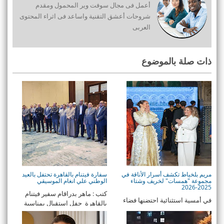
أعمل فى مجال سوفت وير المحمول ومقدم
شروحات أعشق التقنية واساعد فى اثراء المحتوى
العربى
ذات صلة بالموضوع
مريم بلخياط تكشف أسرار الأناقة في
سفارة فيتنام بالقاهرة تحتفل بالعيد
مجموعة "همسات" لخريف وشتاء
الوطني علي انغام الموسيقي
2025-2026
كتب : ماهر بدراقام سفير فيتنام
في أمسية استثنائية احتضنها فضاء
بالقاهرة حفل استقبال بمناسبة
"المشور" داخل محكمة الباشا
العيد ال ...
التاريخية بمدين ...