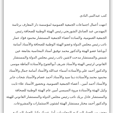
كتب عبدالنبى النادى
انتهت أعمال اجتماعات الجمعية العمومية لمؤسسة دار المعارف برئاسة
المهندس عبد الصادق الشوربجي رئيس الهيئة الوطنية للصحافة رئيس
الجمعية العمومية، والسادة أعضاء الجمعية المستشار محمود فؤاد عمار
نائب رئيس مجلس الدولة وعضو الهيئة الوطنية للصحافة والأستاذ أسامة
أبوباشا عضو الهيئة والدكتور محمد توفيق أستاذ المحاسبة بجامعة عين
شمس والمستشار مدحت لاشين نائب رئيس مجلس الدولة والمستشار
القانوني لرئيس الهيئة والأستاذ شريف أبوالفتوح والأستاذة ألماظة موسى
والدكتور أحمد علي والأستاذة أسماء عبدالله والأستاذ أسامة جمال والأستاذ
محمود محمد والأستاذة دينا سيد والأستاذ أحمد عصام والأستاذ شحات جابر
والأستاذ أحمد أمين ، أعضاء الجمعية العمومية، وبحضور الأستاذ علاء ثابت
وكيل الهيئة والأستاذة مروة السيسي أمين عام الهيئة الوطنية للصحافة
والمستشار عادل بريك نائب رئيس مجلس الدولة والمستشار القانوني للهيئة
والدكتور أحمد مختار مستشار الهيئة لشئون الاستثمارات والمشروعات.
وحضر من الجهاز المركزي للمحاسبات أمل عسكر وكيل الجهاز المركزي