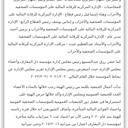
للمحاسبات - الإدارة المركزية للرقابة المالية على المؤسسات الصحفية
والأحزاب وهناء إسماعيل رئيس قطاع - الإدارة المركزية للرقابة المالية على
المؤسسات الصحفية والأحزاب و إيناس يوسف رئيس القطاع الرابع - الإدارة
المركزية للرقابة المالية على المؤسسات الصحفية والأحزاب و نرمين أحمد
مدير عام - الإدارة المركزية للرقابة المالية على المؤسسات الصحفية
والأحزاب والأستاذ عبدالعظيم عبده – مراقب الإدارة المركزية للرقابة المالية
على المؤسسات الصحفية والأحزاب
كما حضر رزق عبدالسميع رئيس مجلس إدارة مؤسسة دار المعارف وأعضاء
مجلس الإدارة، حيث استعرض رئيس مجلس الإدارة تقرير مجلس الإدارة عن
نشاط المؤسسة خلال العام المالي ٢٠٢١/٢٠٢٠- ٢٠٢٢/٢٠٢١
بدأت أعمال الجمعية بكلمة من رئيس الهيئة رحب خلالها بالسادة الأعضاء
الجدد للجمعية العمومية ومجلس الإدارة وأكد خلالها حرص الهيئة على
استمرارها في تفعيل دور الجمعيات العمومية للمؤسسات الصحفية القومية
واعتماد القوائم المالية المتأخرة، وأضاف الشوربجي انه خلال فترة رئاسته
للهيئة منذ عام ٢٠٢٠ وحتى الآن تم اعتماد عدد ٦ ميزانيات ماليه متأخرة
لمؤسسة دار المعارف اعتبارا من ميزانية ٢٠١٧/٢٠١٦ وحتى ميزانية