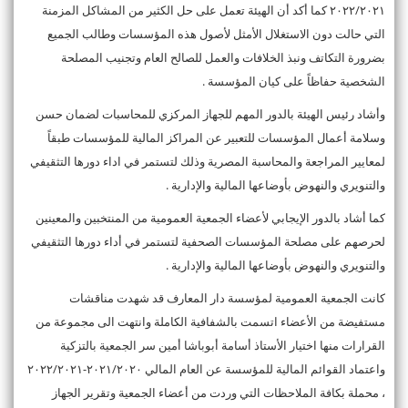
٢٠٢٢/٢٠٢١ كما أكد أن الهيئة تعمل على حل الكثير من المشاكل المزمنة
التي حالت دون الاستغلال الأمثل لأصول هذه المؤسسات وطالب الجميع
بضرورة التكاتف ونبذ الخلافات والعمل للصالح العام وتجنيب المصلحة
الشخصية حفاظاً على كيان المؤسسة .
وأشاد رئيس الهيئة بالدور المهم للجهاز المركزي للمحاسبات لضمان حسن
وسلامة أعمال المؤسسات للتعبير عن المراكز المالية للمؤسسات طبقاً
لمعايير المراجعة والمحاسبة المصرية وذلك لتستمر في اداء دورها التثقيفي
والتنويري والنهوض بأوضاعها المالية والإدارية .
كما أشاد بالدور الإيجابي لأعضاء الجمعية العمومية من المنتخبين والمعينين
لحرصهم على مصلحة المؤسسات الصحفية لتستمر في أداء دورها التثقيفي
والتنويري والنهوض بأوضاعها المالية والإدارية .
كانت الجمعية العمومية لمؤسسة دار المعارف قد شهدت مناقشات
مستفيضة من الأعضاء اتسمت بالشفافية الكاملة وانتهت الى مجموعة من
القرارات منها اختيار الأستاذ أسامة أبوباشا أمين سر الجمعية بالتزكية
واعتماد القوائم المالية للمؤسسة عن العام المالي ٢٠٢١/٢٠٢٠-٢٠٢٢/٢٠٢١
، محملة بكافة الملاحظات التي وردت من أعضاء الجمعية وتقرير الجهاز