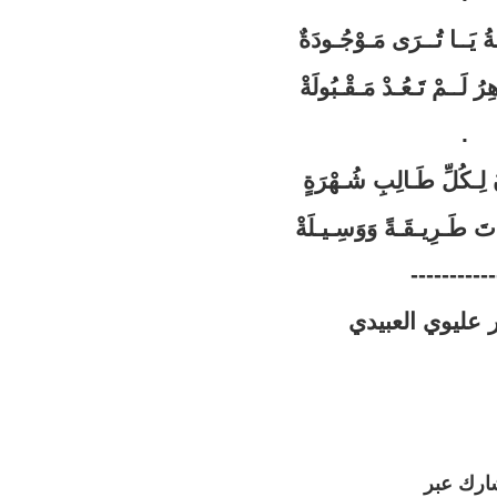
ُ يَــا تُــرَى مَـوْجُـودَةٌ
رُ لَــمْ تَـعُـدْ مَـقْـبُولَةْ
.
 لِـكُلِّ طَـالِبِ شُـهْرَةٍ
تَ طَـرِيـقَـةً وَوَسِـيـلَةْ
-----------
 عليوي العبيدي
ارك عبر