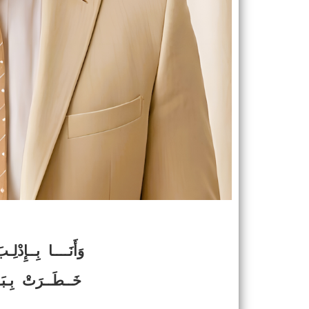
وَأَنَــــا بِــإِدْلِـ
خَــطَــرَتْ بِـبَـال