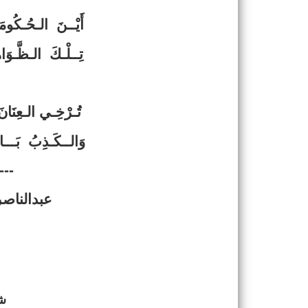
أَيْــنَ الـحُـكُومَة
تِــلْـكَ الـظَّـوَاهِ
تُـرْخِـي الـعِنَانَ
وَالــكَـذِبُ بَـــا
---
عبدالناصر
ش