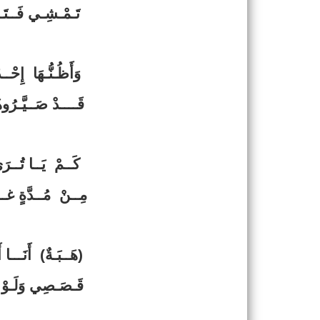
تَـمْـشِـي فَــتَ
وَأَظُـنُّـهَا إِحْــ
قَــــدْ صَــيَّـرُوهَ
كَــمْ يَــا تُــرَى
مِــنْ مُــدَّةٍ غـ
(هَــبَـةٌ) أَنَـــا 
قَـصَـصِي وَلَـوْ ش