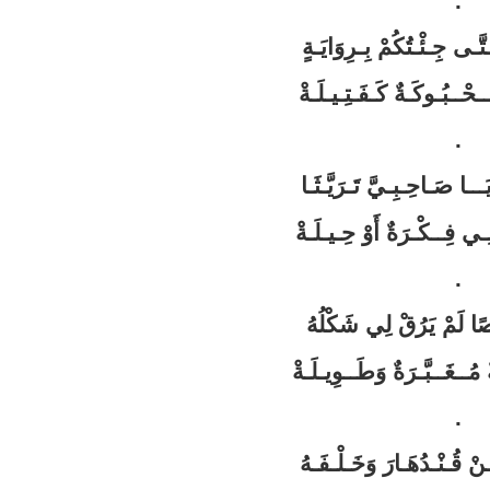
.
ى جِـئْـتُكُمْ بِـرِوَايَـةٍ
ـحْــبُـوكَـةٌ كَـفَـتِـيـلَـةْ
.
َـــا صَـاحِـبِـيَّ تَـرَيَّـثَـا
ِـي فِــكْـرَةٌ أَوْ حِـيـلَـةْ
.
 لَمْ يَرُقْ لِي شَكْلُهُ
 مُــغَــبَّـرَةٌ وَطَــوِيـلَـةْ
.
نْ قُـنْـدُهَـارَ وَخَـلْـفَـهُ