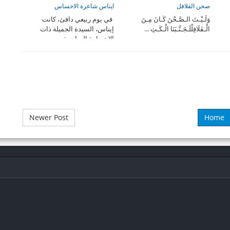
صحن الفلافل
ايناس شاعرة الاحساس
وَلَـيْـتَ الـصَّـحْنَ كَـانَ مِـنَ
في يوم ربيعي دافئ، كانت
الْـفَلَافِلْلَـجَـنَّـبَنَا الْـكَـثِ ...
إيناس، السيدة الجميلة ذات
الابتسامة الساحرة، ...
Newer Post
Home