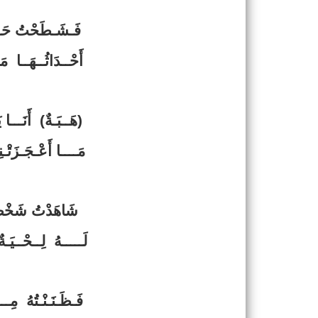
فَـشَـطَحْتُ حَـتَّـ
أَحْــدَاثُــهَــا مَـ
(هَــبَـةٌ) أَنَـــا ي
مَــــا أَعْـجَـزَتْـن
شَاهَدْتُ شَخْصًا
لَـــــهُ لِــحْــيَـةٌ
فَـظَـنَـنْـتُهُ مِـــ