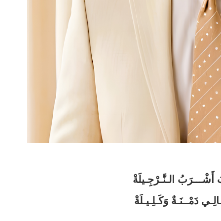
بَ أَشْـــرَبُ الـنَّـرْجِـيلَةْ
ِـي دَمْــنَـةٌ وَكَـلِـيـلَةْ