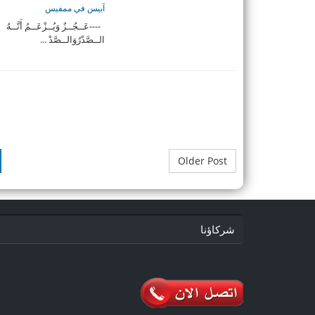
آبيس في ممفيس
----عَــجُــزٌ وَيُــزْعَــمُ أَنَّــهُ
الــصَّدْرُوَالــصَّدْ ...
Older Post
شركاؤنا