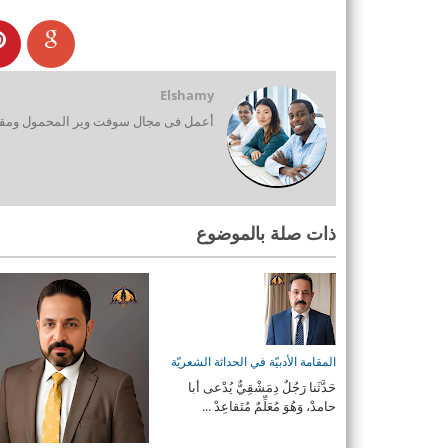
Elshamy
أعمل فى مجال سوفت وير المحمول ومقدم
ذات صلة بالموضوع
المقامة الأدبيّة في الحداثة الشعريّة
حَدَّثَنا رَجُلٌ دِمَشْقِيٌّ يُدْعى أبا
حامدْ، وَهُوَ مُعَلِّمٌ مُتَقاعِدْ ...