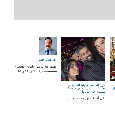
عام على الانتصار
بقلم:عبدالناصر عليوي العبيدي-
-------------مِـنْ نِـصْفِ قَـرْنٍ يَحْ ...
ود
فرح الفاسي ومونية الصنهاجي
ر
يشاركن نانسي عجرم بحدث غير
مسبوق في أوروبا!
في أجواء مبهرة جمعت بين
الفخامة والابتكار شهدت
ي
العاصمة الهولندية، أم ...