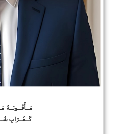
مَــأْفُــونَــةٌ مَـ
كَــغُــرَابِ شُـــؤْ