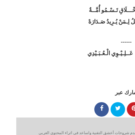
أَخْـــلَاقِ تَـسْـمُو أُمَّــةٌ
لُ لِـمَنْ يُـرِيدُ صَـدَارَهْ
------
 عَــلِـيْـوِي الْـعُـبَـيْدِي
ارك عبر
 شروحات أعشق التقنية واساعد فى اثراء المحتوى العربى