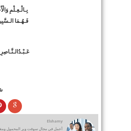
بِـالْـعِـلْمِ وَالْ
فَـهُـمَا الـسَّبِي
عَـبْـدُالـنَّـاصِرِ
ش
Elshamy
أعمل فى مجال سوفت وير المحمول ومقدم