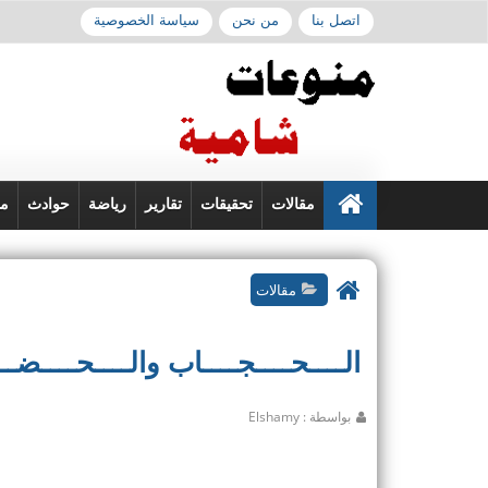
اتصل بنا
من نحن
سياسة الخصوصية
مقالات
تحقيقات
تقارير
رياضة
حوادث
من
مقالات
الــــحــــجــــاب والــــحــــضــ
بواسطة : Elshamy