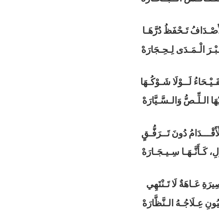
ْأَصْـدَافُ تَـحْفَظُ دُرَّهَـا
ـبْـرَ الْـمَـدَى لِـحِـجَارَهْ
َـيْـحَاءُ لَــوْلَا شَـوْكُـهَا
َا الـلِّـصُّ وَالـسَّـيَّارَهْ
أَقْـــدَامُ دُونَ تَــرَفُّـقٍ
لِ، كَـأَنَّـهَـا سِـيـجَـارَهْ
يرَةِ عَـاهَةٌ لَا تَـنْتَهِي
ونِ عِـلَاجُـهُ الـنَّظَّارَهْ