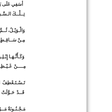
أسَفِي عَلَى بَلَ
تِــلْــكَ الـسَّـفِ
وَالْـوَيْـلُ، ثُــمَ
مِـنْ سَــاقِـطٍ وَ
وَكَـأَنَّـهَـا إِبْ
مِــــنْ غَـيْـظِـهِ
تَـسْـتَـعْطِفُ الْأَ
قَــدْ حَـوَّلَتْ ج
مَـجْـنُـونَةٌ مَــو