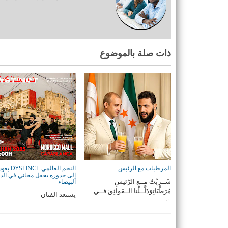
ذات صلة بالموضوع
المرطبات مع الرئيس
النجم العالمي DYSTINCT يع
إلى جذوره بحفل مجاني في الدا
شَــرِبْتُ مــع الرَّئيسِ
البيضاء
مُرَطِّبَاتٍوَذَلَّــلْنا الــعَوائِقَ فــي
يستعد الفنان
سَــ ...
العالمي DYSTINCT للقاء
جمهوره المغربي لأول مرة ف
ح ...