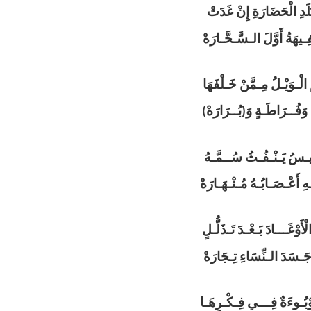
دِ الْحَضَارَةِ إِنْ غَدَتْ
ـيهَةُ أَوَّلَ الـسَّـحَّـارَهْ
ّ الْـوَيْـلُ مِـمَّنْ خَـلْفَهَا
فُــرَاطَـةٍ وَ(بُــرَارَهْ)
ـلِـيـسُ يَـنْـفُـثُ سُــمَّـهُ
 أَعْـصَـابُـهُ مُـنْـهَـارَهْ
وْغَـــادَ بَـعْـدَ تَـذَلُّـلٍ
َـسَدَ الـنِّسَاءِ تِـجَارَهْ
ْبُـوءَةٌ فِـــي فِـكْـرِهَـا