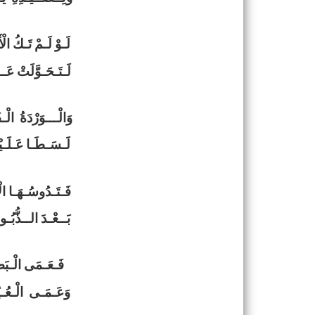
لَـوْ لَـمْ تَـكُ ال
لَـتَـحَـوَّلَتْ عَـ
وَالْـــوَرْدَةُ الْـف
لَـسَـطَـا عَـلَـيْه
فَـتَـدُوسُـهَـا الْ
بَــعْـدَ الــذُّبُـو
فَـعَـمَى الْـبَصِ
وَعَـمَـى الْـعُـيُ