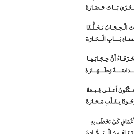
لْــعُـرْيَ بَــاتَ حَـضَـارَهْ
ـاتَ الْـحِـجَـابُ تَـخَـلُّـفًا
ِـسَـاءِ بَـــابِ الْــحَـارَهْ
ـخَـرْقَـاءُ أَنَّ حِـجَـابَـهَـا
َـــدَاسَـــةٌ وَطَـــهَــارَهْ
ـمَـكْنُونُ أَعـلَـى قِـيـمَةً
ُـودًا بِـقَـلْبِ مَـحَـارَهْ
َعْمَاقِ كَيْ تَحْظَى بِهِ
تَـنَـافَـسُ الْــبَــحَّـارَهْ