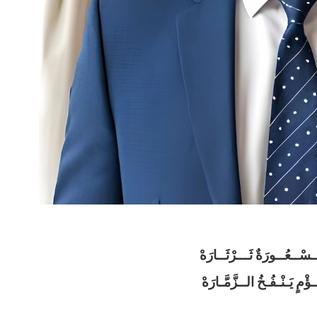
ـسْــعُــورَةٌ ثَـــرْثَــارَهْ
مٍ يَـنْـفُـخُ الــزَّمَّـارَهْ