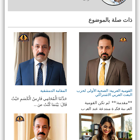
ذات صلة بالموضوع
القومية العربية: الضحية الأولى لحزب
المقامة الدمشقية
البعث العربي الاشتراكي
حَدَّثَنَا الْمُحَامِي فَارِسُ الْكَسَمِ حَيْثُ
**مقدمة:** لم تكن القومية
قَالَ: بَيْنَمَا كُنْتُ صَ ...
العربية فكرة مبتدعة عند العرب
وحدهم، ...