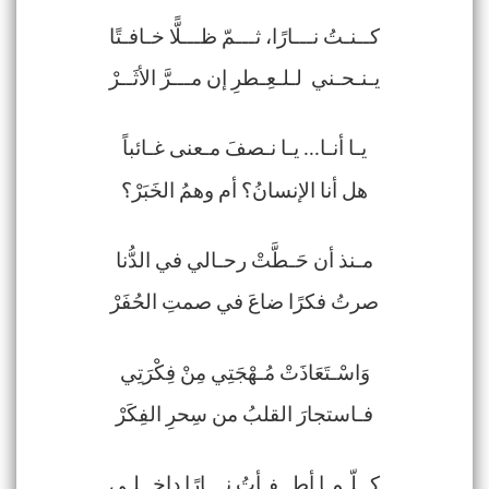
كــنـتُ نـــارًا، ثـــمّ ظـــلًّا خـافـتًا
يـنـحـني لـلـعِـطرِ إن مـــرَّ الأثَــرْ
يـا أنـا... يـا نـصفَ مـعنى غـائباً
هل أنا الإنسانُ؟ أم وهمُ الخَبَرْ؟
مـنذ أن حَـطَّتْ رحـالي في الدُّنا
صرتُ فكرًا ضاعَ في صمتِ الحُفَرْ
وَاسْـتَعَاذَتْ مُـهْجَتِي مِنْ فِكْرَتِي
فـاستجارَ القلبُ من سِحرِ الفِكَرْ
كــلّـمـا أطــفـأتُ نـــارًا داخــلـي