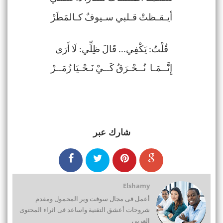
أيـقـظتْ قـلبي سـيوفٌ كـالمَطَرْ
قُلْتُ: يَكْفِي... قَالَ ظِلِّي: لَا أَرَى
إِنَّــمَـا نُــحْـرَقُ كَــيْ نَـحْـيَا زُمَــرْ
شارك عبر
Elshamy
أعمل فى مجال سوفت وير المحمول ومقدم
شروحات أعشق التقنية واساعد فى اثراء المحتوى
العربى