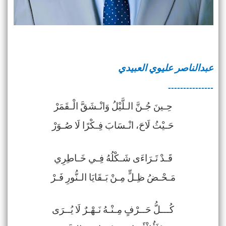
عبدالناصر عليوي العبيدي
---------------
حِـينَ جُـنَّ الـلَّيْلُ وَانْـشَقَّ الْـقَمَرْ
حَـيْثُ لَاحَ، انْـسَابَ فِـكْرًا لَا صُـوَرْ
قَـدْ تَـرَاءَى شَـكْلُهُ فِـي خَـاطِرِي
مَـحْـضُ ظِـلٍّ مِـنْ بَـقَايَا الـنُّورِ فَـرْ
كُـــلُّ حَــرْفٍ مِـنْـهُ نَـهْـرٌ لَا يُــرَى