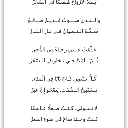
يَـمْلَأُ الْأَرْوَاحَ هَـمْسًا في السَّحَرْ
والــنـدى صـــوتٌ قــديـمٌ ضــائـعٌ
ضَـمَّـهُ الـنـسيانُ فـي نـارِ الـقَدَرْ
عـلّقَتْ عـيني رجـاءً في الدُّجى
ثُــمَّ نَـامَتْ فِـي تَـجَاوِيفِ الـسَّفَرْ
كُـلُّ نَـبْضِي كَـانَ نَايًا فِي الْمَدَى
يَـسْتَبِيحُ الـصَّمْتَ، يَصْحُو إِنْ عَبَرْ
لا تـقـولي: كـنـتُ طـفلًا عـاشقًا
كـنتُ وجـهًا ضاعَ في ضوءِ القمرْ