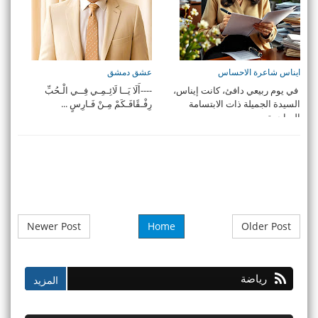
ايناس شاعرة الاحساس
عشق دمشق
في يوم ربيعي دافئ، كانت إيناس،
----أَلَا يَــا لَائِـمِـي فِــي الْـحُبِّ
السيدة الجميلة ذات الابتسامة
رِفْـقًافَـكَمْ مِـنْ فَـارِسٍ ...
الساحرة، ...
Newer Post
Home
Older Post
رياضة