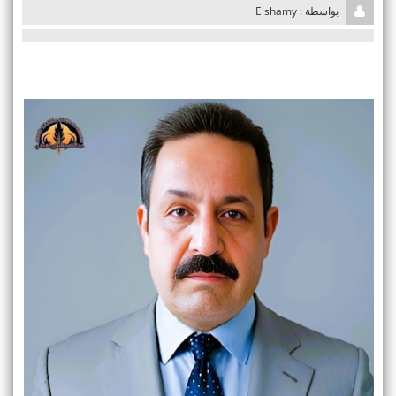
i
بواسطة : Elshamy
o
n